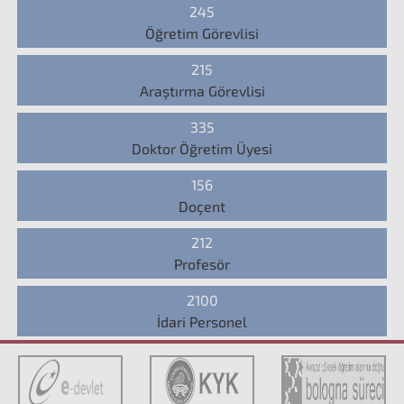
245
Öğretim Görevlisi
215
Araştırma Görevlisi
335
Doktor Öğretim Üyesi
156
Doçent
212
Profesör
2100
İdari Personel