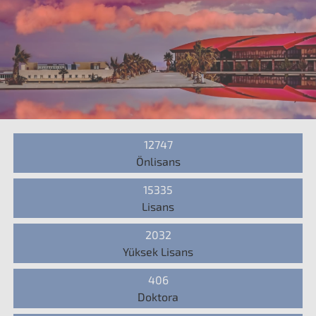
12747
Önlisans
15335
Lisans
2032
Yüksek Lisans
406
Doktora