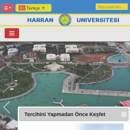
Türkçe
▼
HARRAN
ÜNİVERSİTESİ
Tercihini Yapmadan Önce Keşfet