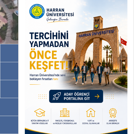
Akademik Birimler
İdari Birimler
Programlarımız
OBS
EBYS / EVRAKA